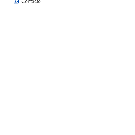
Contacto
© 2025 Gremoba S.L.